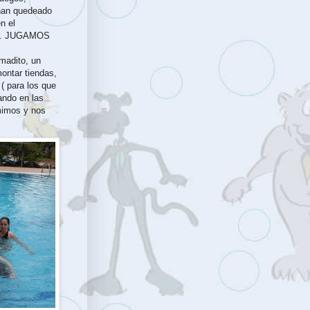
 han quedeado
n el
... JUGAMOS
lmadito, un
ontar tiendas,
( para los que
ando en las
mimos y nos