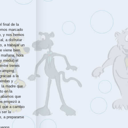
 final de la
hemos marcado
o, y nos hemos
l, a disfrutar
o, a trabajar un
e viene bien.
a mañana, hora
 y media) el
nmtre trenes
 camping,
racias a la
tiendas y
. la madre que
to en la
nsabamos que
nos empezó a
sí que a cambio
 ser la
, a prepararse
juegos,