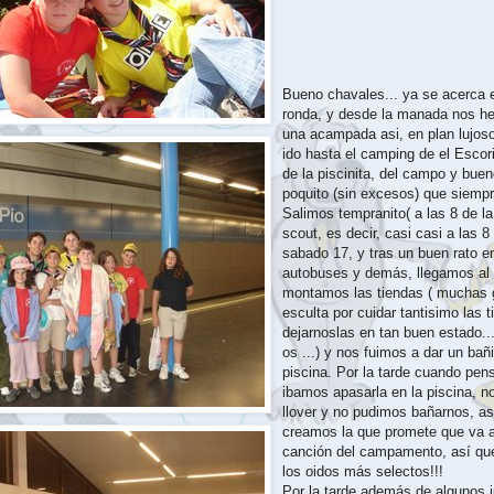
Bueno chavales... ya se acerca el
ronda, y desde la manada nos 
una acampada asi, en plan lujos
ido hasta el camping de el Escoria
de la piscinita, del campo y buen
poquito (sin excesos) que siempr
Salimos tempranito( a las 8 de l
scout, es decir, casi casi a las 8
sabado 17, y tras un buen rato e
autobuses y demás, llegamos al
montamos las tiendas ( muchas g
esculta por cuidar tantisimo las 
dejarnoslas en tan buen estado..
os ...) y nos fuimos a dar un bañi
piscina. Por la tarde cuando pe
ibamos apasarla en la piscina, 
llover y no pudimos bañarnos, a
creamos la que promete que va a
canción del campamento, así que
los oidos más selectos!!!
Por la tarde además de algunos 