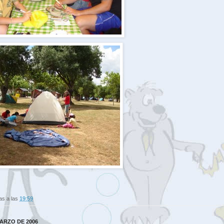
as
a las
19:59
MARZO DE 2006