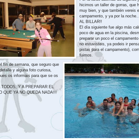
hicimos un taller de gorras, que
muy bien, y que también vereis e
campamento, y ya por la noche
AL BILLAR!!
El día siguiente fue algo más ca
poco de agua en la piscina, desm
preparar un poco el campamento 
no estuvisteis, ya podeis ir pens
pistas para el campamento), co
fuimos.
el fín de semana, que seguro que
etalle y alguna foto curiosa,
pues os informais para que se os
 TODOS, Y A PREPARAR EL
 QUE YA NO QUEDA NADA!!!