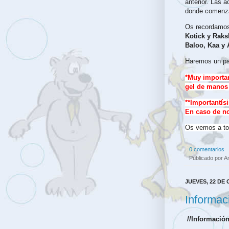
anterior. Las 
donde comenza
Os recordamos 
Kotick y Raks
Baloo, Kaa y 
Haremos un pa
*Muy importan
gel de manos 
**Importantís
En caso de no 
Os vemos a tod
0 comentarios
Publicado por
A
JUEVES, 22 DE
Informac
//Informació