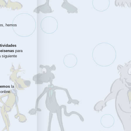
es, hemos 
tividades 
seisenas
 para 
siguiente 
remos 
la
online.