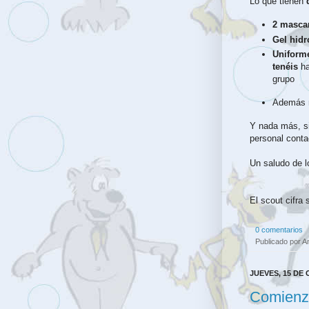
Lo que tienen 
2 mascar
Gel hidr
Uniform
tenéis
 h
grupo
Además
Y nada más, si
personal conta
Un saludo de l
El scout cifra
0 comentarios
Publicado por
A
JUEVES, 15 DE
Comienz