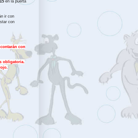
:15
en la puerta
n ir con
star con
 contarán con
 obligatoria.
rojo.