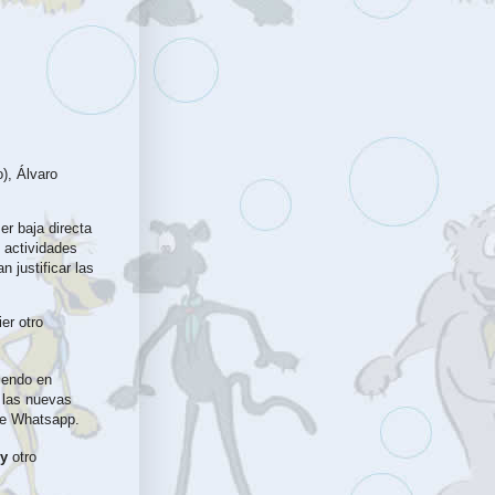
), Álvaro
er baja directa 
actividades 
an
 justificar las 
er otro 
iendo en 
las nuevas 
de Whatsapp. 
 y
 otro 