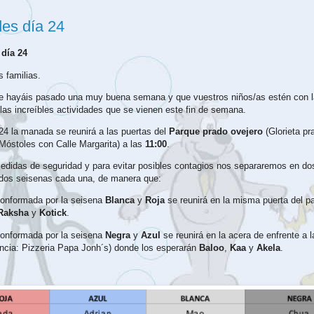
des día 24
 día 24
 familias.
 hayáis pasado una muy buena semana y que vuestros niños/as estén con la
las increíbles actividades que se vienen este fin de semana.
24 la manada se reunirá a las puertas del
Parque prado ovejero
(Glorieta pr
Móstoles con Calle Margarita) a las
11:00
.
edidas de seguridad y para evitar posibles contagios nos separaremos en d
 dos seisenas cada una, de manera que:
onformada por la seisena
Blanca
y
Roja
se reunirá en la misma puerta del p
Raksha
y
Kotick
.
onformada por la seisena
Negra
y
Azul
se reunirá en la acera de enfrente a l
ncia: Pizzeria Papa Jonh´s) donde los esperarán
Baloo
,
Kaa
y
Akela
.