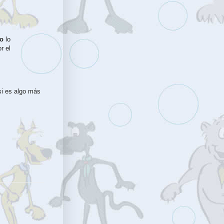
o 
lo 
 el 
i es algo más 