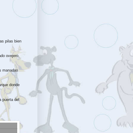
s pilas bien
ado ovejero,
os manadas
arque donde
a puerta del