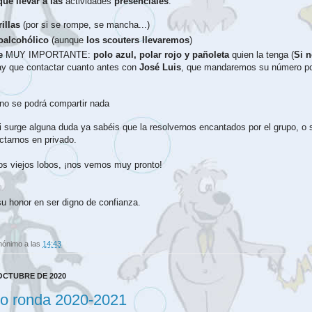
que llevar a las 
actividades 
presenciales
:
illas
 (por si se rompe, se mancha...)
oalcohólico
 (aunque 
los scouters llevaremos
)
e
 MUY IMPORTANTE: 
polo azul, polar rojo y pañoleta
 quien la tenga (
Si n
ay que contactar cuanto antes con 
José
 Luis
, que mandaremos su número por
 no se podrá compartir nada
 surge alguna duda ya sabéis que la resolvernos encantados por el grupo, o s
ctarnos en privado.
os viejos lobos, ¡nos vemos muy pronto!
 su honor en ser digno de confianza.
nónimo
a las
14:43
 OCTUBRE DE 2020
o ronda 2020-2021