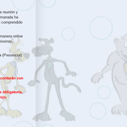
e reunión y
e manada ha
io comprendido
 manera online
seisenas,
re
(Presencial)
 contarán con
 obligatoria.
rojo.