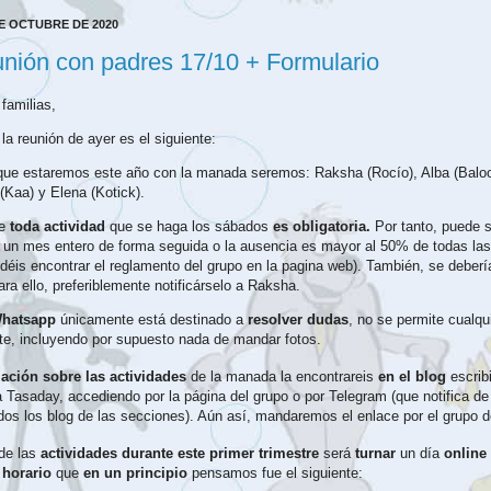
E OCTUBRE DE 2020
nión con padres 17/10 + Formulario
familias,
la reunión de ayer es el siguiente:
ue estaremos este año con la manada seremos: Raksha (Rocío), Alba (Baloo
 (Kaa) y Elena (Kotick).
e 
toda actividad
 que se haga los sábados 
es obligatoria.
 Por tanto, puede s
e un mes entero de forma seguida o la ausencia es mayor al 50% de todas las 
odéis encontrar el reglamento del grupo en la pagina web). También, se deberí
ra ello, preferiblemente 
notificárselo
 a Raksha.
hatsapp 
únicamente
 está destinado a 
resolver dudas
, no se permite cualqui
te, incluyendo por supuesto nada de mandar fotos. 
ación sobre las actividades
 de la manada la encontrareis 
en el blog
 escrib
Tasaday, accediendo por la página del grupo o por Telegram (que notifica de 
dos los blog de las secciones). Aún así, mandaremos el enlace por el grupo 
de las 
actividades durante este primer trimestre
 será 
turnar
 un día 
online
 
horario 
que
 en un principio 
pensamos fue el siguiente: