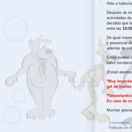
Hola a todos/
Después de los
actividades de
decidido que l
entre las
10:30
De igual maner
y presencial d
además de cont
Estos puntos s
salvo excepcio
(Estad atentos!
*Muy importan
gel de manos 
**Importantís
En caso de no 
Muchas gracias
0 comentarios
Publicado por
Á