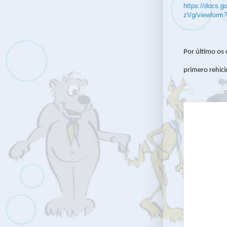
https://docs
zVg/viewform?
Por último os
primero rehici