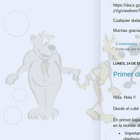
https://docs
zVg/viewform?
Cualquier duda,
Muchas gracia
0 comentarios
Publicado por
A
LUNES, 14 DE 
Primer d
Hola, Hola !!
Desde el cubil
En primer lug
en la reunión 
Importa
objetivos