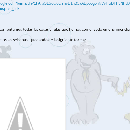
.google.com/forms/d/e/1FAIpQLSdG6GYnvB1hB3aABpb6g5hNVvPSDFF5NPd
usp=sf_link
 comentamos todas las cosas chulas que hemos comenzado en el primer día
mos las seisenas, quedando de la siguiente forma: