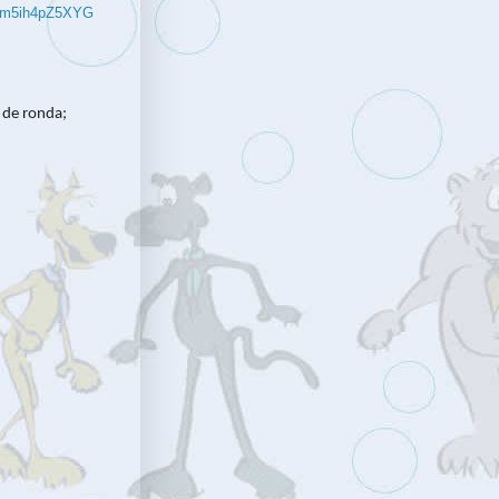
8m5ih4pZ5XYG
 de ronda;