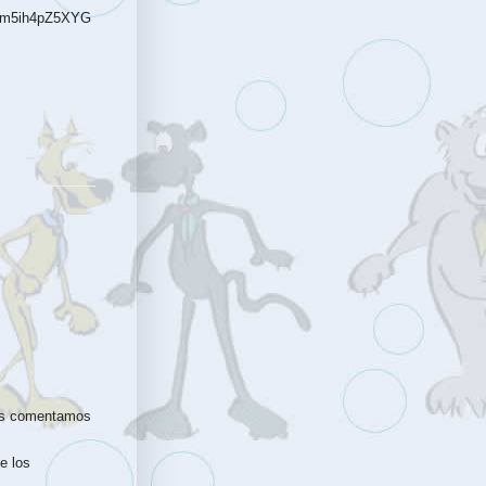
8m5ih4pZ5XYG
 os comentamos
e los