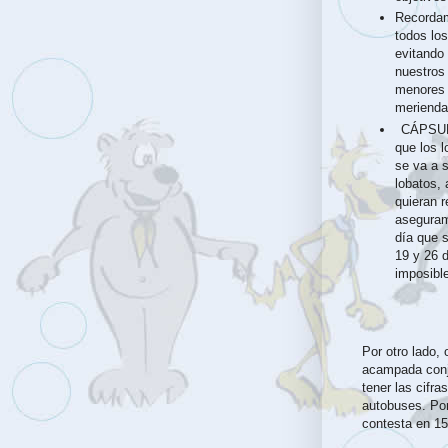
Recordam
todos lo
evitando 
nuestros 
menores r
merienda 
CÁPSULA
que los 
se va a 
lobatos
quieran 
aseguram
día que s
19 y 26 d
imposible
Por otro lado,
acampada conju
tener las cifr
autobuses. Por
contesta en 1