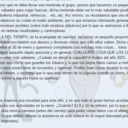
os que se debe llevar una merienda al grupo, puesto que hacemos un peque
s sábados para coger fuerzas; dicha merienda debe ser lo más saludable posi
bollería industrial, refrescos… etc, etc. Así mismo, os recordamos que uno d
objetivos es cuidar el medio ambiente, por lo que estamos intentando generar
esiduos posibles (sobre todo residuos plásticos) por lo que os animamos a ll
en tarteras reutilizables y cantimploras.
 DEL TIEMPO: en la acampada de navidad, iniciamos un pequeño proyecto
lobatos escribieron sus deseos y diversas cosas que sólo ellos saben. Dicha 
sellar el 26 de enero y queremos completarla con muchas más cosas… fotos 
, algún pequeño objeto personal y en general, CUALQUIER COSA QUE LOS
recordar más adelante. ¿Cuándo se abrirá la capsula? A finales del año 2023
os que con lo que guarden los lobatos y lo que los viejos lobos vamos a me
e abra estará lleno de recuerdos y lagrimas.
Podéis traer cosas durante la ro
e febrero, y recordad que lo que esté dentro de la cápsula cuando se cierre, 
 volver a sacarla hasta su apertura.
 os traemos una novedad para este año, y es que todo el grupo hemos acordad
nta con actividades en la nieve. ¿Cuándo? El 9 y 10 de febrero, por lo que
as esta misma semana (antes del viernes) para poder cerrar datos con el alber
 lo que debéis rellenar la asistencia en este enlace en la mayor brevedad pos
5 segundos)