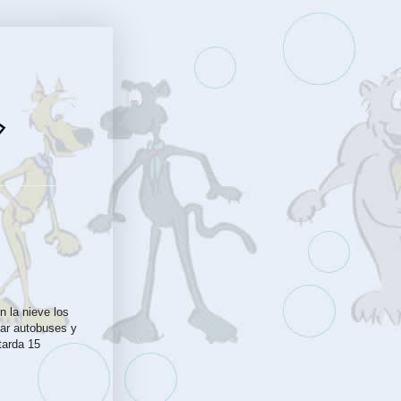
n la nieve los
rar autobuses y
tarda 15