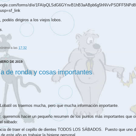
.google.com/forms/d/e/1FAIpQLSdG6GYnvB1hB3aABpb6g5hNVvPSDFF5NPd
usp=sf_link
 podéis dirigiros a los viejos lobos.
s.
nónimo
a las
17:32
ENERO DE 2019
ía de ronda y cosas importantes
 Lobatil os traemos mucha, pero que mucha información importante.
ar, queremos hacer un pequeño resumen de los puntos más importantes que
del sábado:
ncia de traer el cepillo de dientes TODOS LOS SÁBADOS.
Puesto que uno d
 de este año es trabajar la higiene personal.