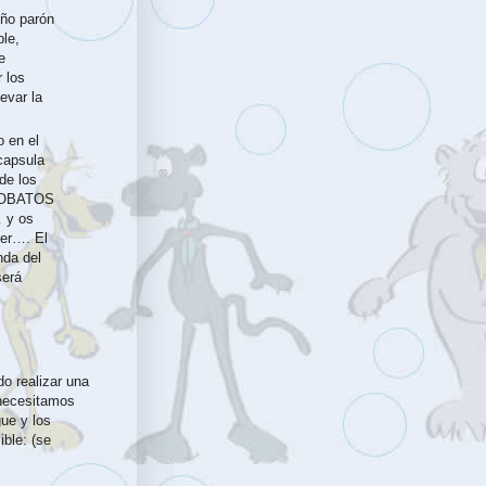
ño parón
ble,
e
 los
evar la
 en el
capsula
de los
 LOBATOS
… y os
ter…. El
nda del
será
o realizar una
 necesitamos
gue y los
ible: (se