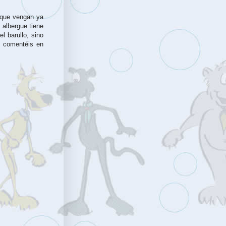
 que vengan ya
 albergue tiene
l barullo, sino
o comentéis en