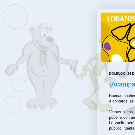
DOMINGO, 24 D
¡Acampa
Buenas noches
a contaros las 
Vamos a Las D
poder ir con t
La vuelta ser
público inten