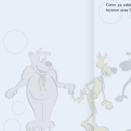
Como ya sabéi
hicieron unas f