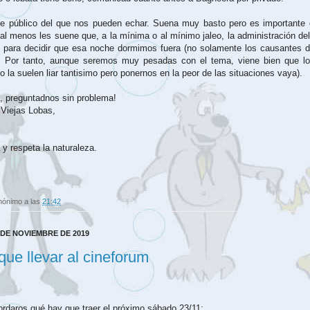
ue público del que nos pueden echar. Suena muy basto pero es importante
al menos les suene que, a la mínima o al mínimo jaleo, la administración del
 para decidir que esa noche dormimos fuera (no solamente los causantes de
). Por tanto, aunque seremos muy pesadas con el tema, viene bien que l
 la suelen liar tantisimo pero ponernos en la peor de las situaciones vaya).
, preguntadnos sin problema!
 Viejas Lobas,
a y respeta la naturaleza.
nónimo
a las
21:42
 DE NOVIEMBRE DE 2019
que llevar al cineforum
rdaros qué hay que traer el próximo sábado 23/11: