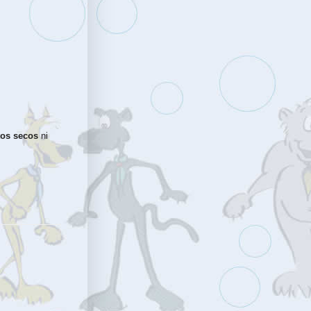
tos secos
ni