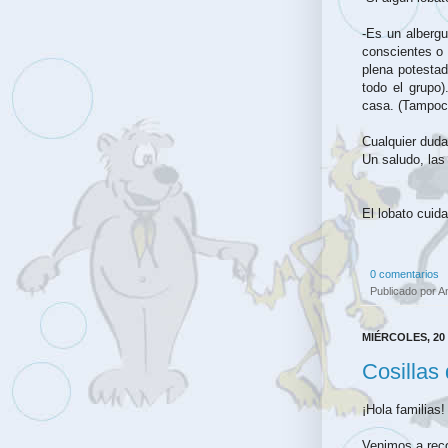
-Es un alberg
conscientes o 
plena potestad
todo el grupo
casa. (Tampoco
Cualquier duda
Un saludo, las
El lobato cuid
0 comentarios
Publicado por
A
MIÉRCOLES, 20
Cosillas 
¡Hola familias!
Venimos a reco