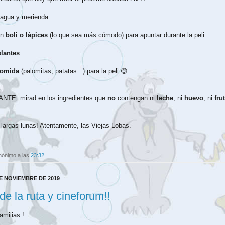
 agua y merienda
on
boli o lápices
(lo que sea más cómodo) para apuntar durante la peli
slantes
comida
(palomitas, patatas...) para la peli 😊
TE: mirad en los ingredientes que
no
contengan ni
leche
, ni
huevo
, ni
fru
largas lunas! Atentamente, las Viejas Lobas.
nónimo
a las
23:32
E NOVIEMBRE DE 2019
 de la ruta y cineforum!!
amilias !