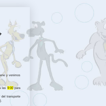
iene y venimos
a las
9:00
para
 del transporte
).