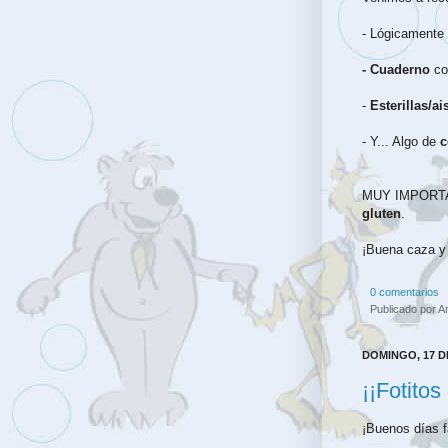
- Lógicamente
- Cuaderno
c
-
Esterillas/ai
- Y... Algo de
MUY IMPORTAN
gluten
.
¡Buena caza y 
0 comentarios
Publicado por
A
DOMINGO, 17 D
¡¡Fotitos
¡Buenos días f