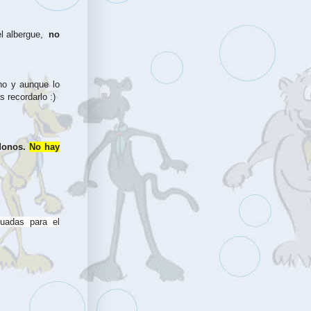
l albergue,
no
no y aunque lo
 recordarlo :)
ndonos.
No hay
cuadas para el