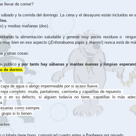
e llevar de comer?
 sábado y la comida del domingo. La cena y el desayuno están incluidos en e
los.
os) y medias mañanas (dos).
ntando la alimentación saludable y generar muy pocos residuos o ningu
o muy bien en ese aspecto (¡Enhorabuena papis y mamis!) nunca está de más
a y otras cosas:
ue público
y por tanto hay sábanas y mantas nuevas y limpias espera
co de dormir.
o
capa de agua o abrigo impermeable por si acaso llueve.
ropa completo: muda, pantalones, camiseta y zapatillas de repuesto.
s o en su defecto, si alguien todavía no tiene, zapatillas lo más ade
a.
cesarias como siempre.
grupo si lo tienen.
tantes:
to o lobata tiene bono, comunicad cuanto antes a Bagheera por privado.