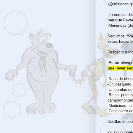
¿Qué tienen qu
-La comida del
hay que llevar
-Meriendas (d
Seguimos fome
estéis haciend
Respecto a rop
-Es un alberg
que llevar sa
-Ropa de abrig
-Chubasquero, 
-Un cambio de 
-Botas puesta
campo/montañ
-Medicinas ne
-Cancionero de 
Cosillas impor
-Si algún loba